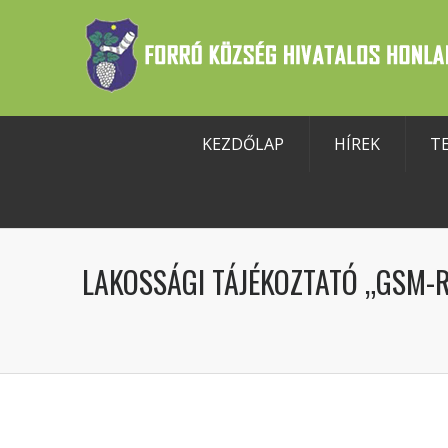
KEZDŐLAP
HÍREK
T
szköztár megnyitása
LAKOSSÁGI TÁJÉKOZTATÓ „GSM-R 