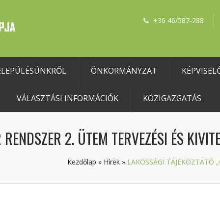
+36 46/587-288
ELEPÜLÉSÜNKRŐL
ÖNKORMÁNYZAT
KÉPVISEL
VÁLASZTÁSI INFORMÁCIÓK
KÖZIGAZGATÁS
RENDSZER 2. ÜTEM TERVEZÉSI ÉS KIVIT
Kezdőlap
»
Hírek
»
LAKOSSÁGI TÁJÉKOZTATÓ „GSM