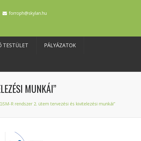
forroph@skylan.hu
Ő TESTÜLET
PÁLYÁZATOK
ELEZÉSI MUNKÁI”
-R rendszer 2. ütem tervezési és kivitelezési munkái”