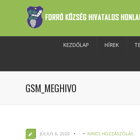
KEZDŐLAP
HÍREK
T
szköztár megnyitása
GSM_MEGHIVO
JÚLIUS 6, 2020
NINCS HOZZÁSZÓLÁS