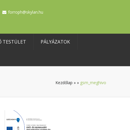
forroph@skylan.hu
Ő TESTÜLET
PÁLYÁZATOK
Kezdőlap
»
»
gsm_meghivo