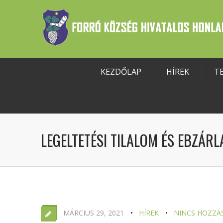
KEZDŐLAP
HÍREK
T
szköztár megnyitása
LEGELTETÉSI TILALOM ÉS EBZÁRL
MÁRCIUS 29, 2021
HÍREK
NINCS HOZZÁ