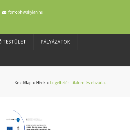
forroph@skylan.hu
Ő TESTÜLET
PÁLYÁZATOK
Kezdőlap
»
Hírek
»
Legeltetési tilalom és ebzárlat