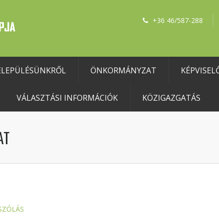
+36 46/587-288
ELEPÜLÉSÜNKRŐL
ÖNKORMÁNYZAT
KÉPVISEL
VÁLASZTÁSI INFORMÁCIÓK
KÖZIGAZGATÁS
AT
SZÓLÁS