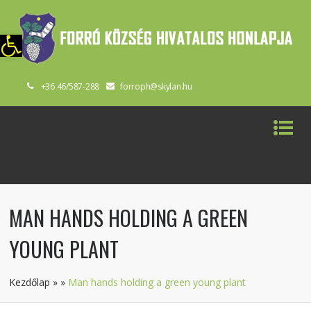
szköztár megnyitása
+36 46/587-288
forroph@skylan.hu
MAN HANDS HOLDING A GREEN
YOUNG PLANT
Kezdőlap
»
»
Man hands holding a green young plant