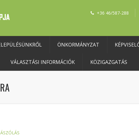
+36 46/587-288
ELEPÜLÉSÜNKRŐL
ÖNKORMÁNYZAT
KÉPVISEL
VÁLASZTÁSI INFORMÁCIÓK
KÖZIGAZGATÁS
ÁRA
ZÁSZÓLÁS