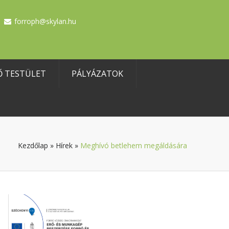
forroph@skylan.hu
Ő TESTÜLET
PÁLYÁZATOK
Kezdőlap
»
Hírek
»
Meghívó betlehem megáldására