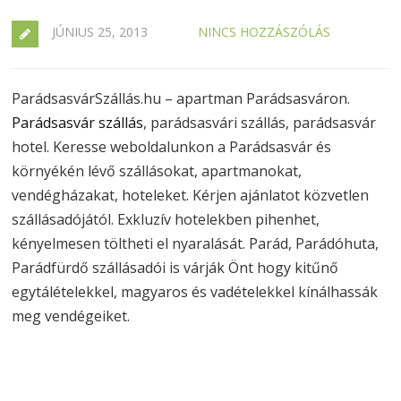
JÚNIUS 25, 2013
NINCS HOZZÁSZÓLÁS
ParádsasvárSzállás.hu – apartman Parádsasváron.
Parádsasvár szállás
, parádsasvári szállás, parádsasvár
hotel. Keresse weboldalunkon a Parádsasvár és
környékén lévő szállásokat, apartmanokat,
vendégházakat, hoteleket. Kérjen ajánlatot közvetlen
szállásadójától. Exkluzív hotelekben pihenhet,
kényelmesen töltheti el nyaralását. Parád, Parádóhuta,
Parádfürdő szállásadói is várják Önt hogy kitűnő
egytálételekkel, magyaros és vadételekkel kínálhassák
meg vendégeiket.