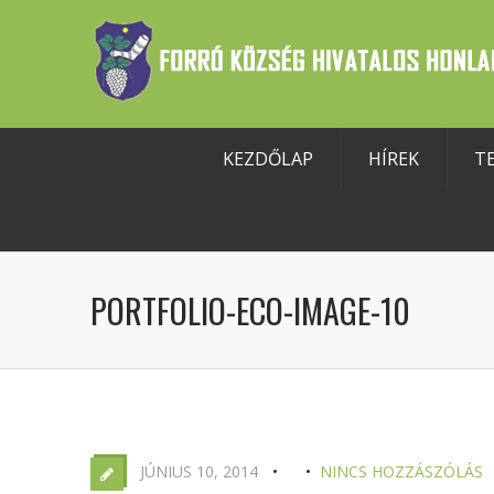
KEZDŐLAP
HÍREK
T
szköztár megnyitása
PORTFOLIO-ECO-IMAGE-10
JÚNIUS 10, 2014
NINCS HOZZÁSZÓLÁS