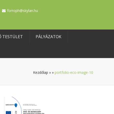
forroph@skylan.hu
Ő TESTÜLET
PÁLYÁZATOK
Kezdőlap
»
»
portfolio-eco-image-10