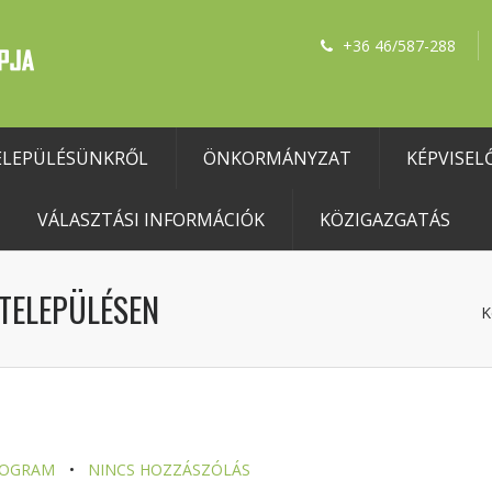
+36 46/587-288
ELEPÜLÉSÜNKRŐL
ÖNKORMÁNYZAT
KÉPVISEL
VÁLASZTÁSI INFORMÁCIÓK
KÖZIGAZGATÁS
 TELEPÜLÉSEN
K
ROGRAM
NINCS HOZZÁSZÓLÁS