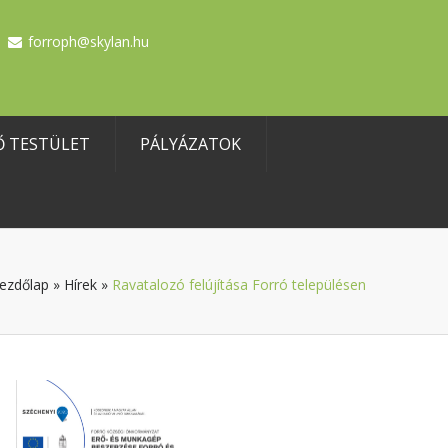
forroph@skylan.hu
Ő TESTÜLET
PÁLYÁZATOK
ezdőlap
»
Hírek
»
Ravatalozó felújítása Forró településen