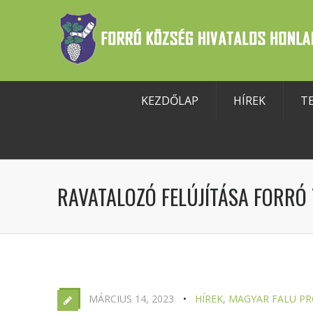
KEZDŐLAP
HÍREK
T
szköztár megnyitása
RAVATALOZÓ FELÚJÍTÁSA FORRÓ
MÁRCIUS 14, 2023
HÍREK
,
MAGYAR FALU P