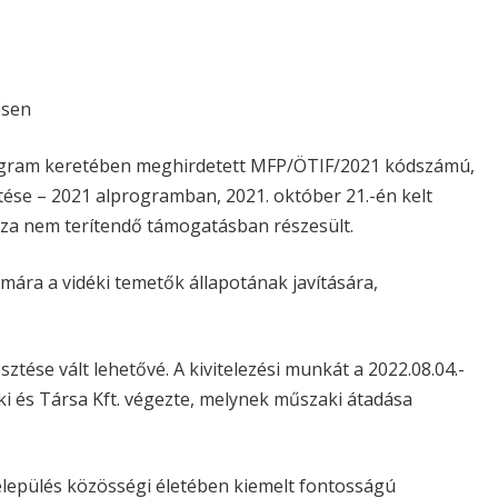
ésen
ogram keretében meghirdetett MFP/ÖTIF/2021 kódszámú,
tése – 2021 alprogramban, 2021. október 21.-én kelt
ssza nem terítendő támogatásban részesült.
mára a vidéki temetők állapotának javítására,
tése vált lehetővé. A kivitelezési munkát a 2022.08.04.-
ki és Társa Kft. végezte, melynek műszaki átadása
elepülés közösségi életében kiemelt fontosságú