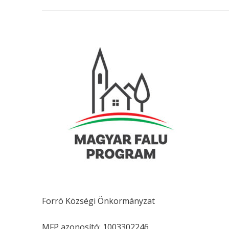
Forró Községi Önkormányzat
MFP azonosító: 1003302246