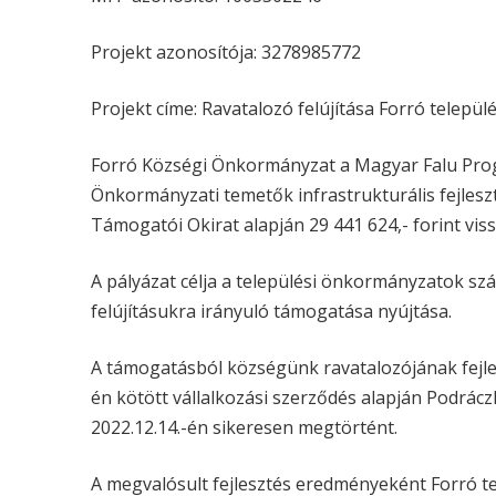
Projekt azonosítója: 3278985772
Projekt címe: Ravatalozó felújítása Forró települ
Forró Községi Önkormányzat a Magyar Falu Pr
Önkormányzati temetők infrastrukturális fejlesz
Támogatói Okirat alapján 29 441 624,- forint vi
A pályázat célja a települési önkormányzatok szá
felújításukra irányuló támogatása nyújtása.
A támogatásból községünk ravatalozójának fejlesz
én kötött vállalkozási szerződés alapján Podrácz
2022.12.14.-én sikeresen megtörtént.
A megvalósult fejlesztés eredményeként Forró t