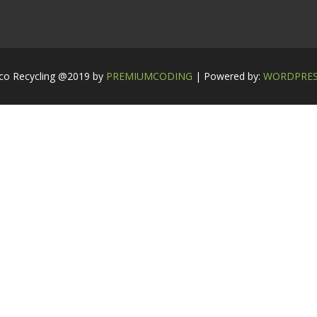
co Recycling @2019 by
PREMIUMCODING
| Powered by:
WORDPRE