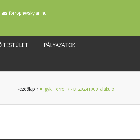
forroph@skylan.hu
Ő TESTÜLET
PÁLYÁZATOK
Kezdőlap
»
= jgyk_Forro_RNÖ_20241009_alakulo