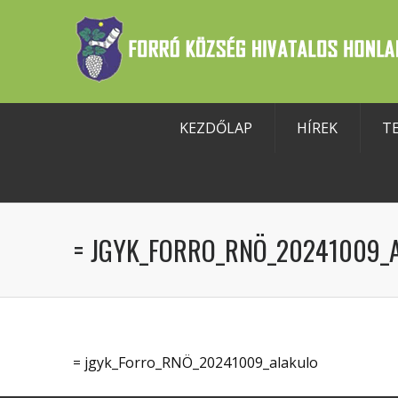
KEZDŐLAP
HÍREK
T
szköztár megnyitása
= JGYK_FORRO_RNÖ_20241009_
= jgyk_Forro_RNÖ_20241009_alakulo