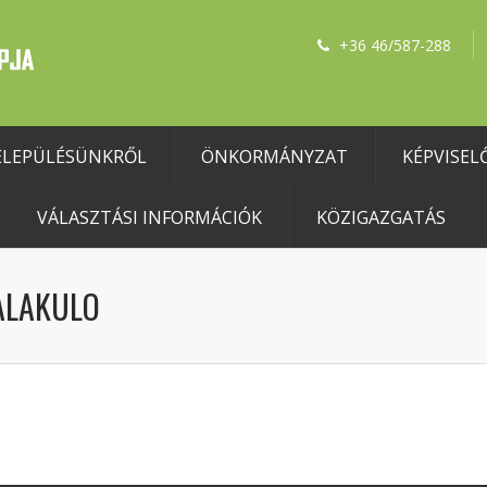
+36 46/587-288
ELEPÜLÉSÜNKRŐL
ÖNKORMÁNYZAT
KÉPVISEL
VÁLASZTÁSI INFORMÁCIÓK
KÖZIGAZGATÁS
ALAKULO