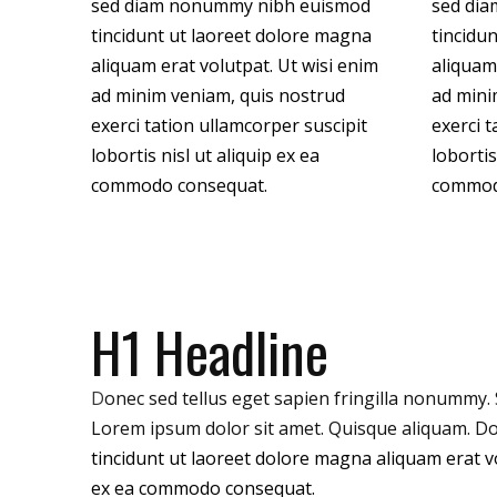
sed diam nonummy nibh euismod
sed di
tincidunt ut laoreet dolore magna
tincidu
aliquam erat volutpat. Ut wisi enim
aliquam 
ad minim veniam, quis nostrud
ad mini
exerci tation ullamcorper suscipit
exerci t
lobortis nisl ut aliquip ex ea
lobortis
commodo consequat.
commod
H1 Headline
D
onec sed tellus eget sapien fringilla nonummy.
Lorem ipsum dolor sit amet. Quisque aliquam. D
tincidunt ut laoreet dolore magna aliquam erat vo
ex ea commodo consequat.