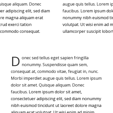
Quisque aliquam. Donec
augue quis tellus. Lorem i
r adipiscing elit, sed diam
faucibus.
Lorem ipsum dolor
ore magna aliquam erat
nonummy nibh euismod tinc
rud exerci tation
volutpat. Ut wisi enim ad 
 ea commodo consequat.
ullamcorper suscipit lobor
D
onec sed tellus eget sapien fringilla
nonummy.
Suspendisse quam sem,
consequat at, commodo vitae, feugiat in, nunc.
Morbi imperdiet augue quis tellus. Lorem ipsum
dolor sit amet. Quisque aliquam. Donec
faucibus.
Lorem ipsum dolor sit amet,
consectetuer adipiscing elit, sed diam nonummy
nibh euismod tincidunt ut laoreet dolore magna
aliquam erat volutpat. Ut wisi enim ad minim