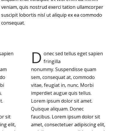
veniam, quis nostrud exerci tation ullamcorper
suscipit lobortis nisl ut aliquip ex ea commodo
consequat.
D
 sapien
onec sed tellus eget sapien
fringilla
uam
nonummy.
Suspendisse quam
odo
sem, consequat at, commodo
bi
vitae, feugiat in, nunc. Morbi
.
imperdiet augue quis tellus.
t.
Lorem ipsum dolor sit amet.
Quisque aliquam. Donec
r sit
faucibus.
Lorem ipsum dolor sit
ng elit,
amet, consectetuer adipiscing elit,