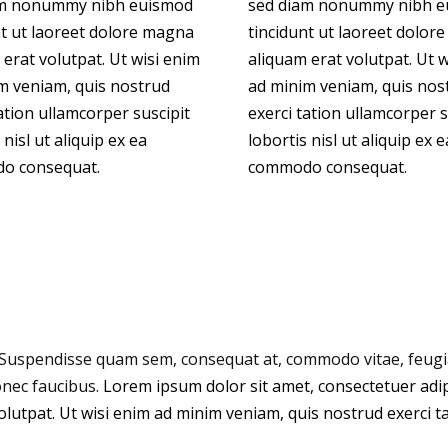
am nonummy nibh euismod
sed diam nonummy nibh e
nt ut laoreet dolore magna
tincidunt ut laoreet dolor
erat volutpat. Ut wisi enim
aliquam erat volutpat. Ut w
m veniam, quis nostrud
ad minim veniam, quis nos
ation ullamcorper suscipit
exerci tation ullamcorper s
 nisl ut aliquip ex ea
lobortis nisl ut aliquip ex e
o consequat.
commodo consequat.
Suspendisse quam sem, consequat at, commodo vitae, feugiat
onec faucibus.
Lorem ipsum dolor sit amet, consectetuer adi
lutpat. Ut wisi enim ad minim veniam, quis nostrud exerci tat