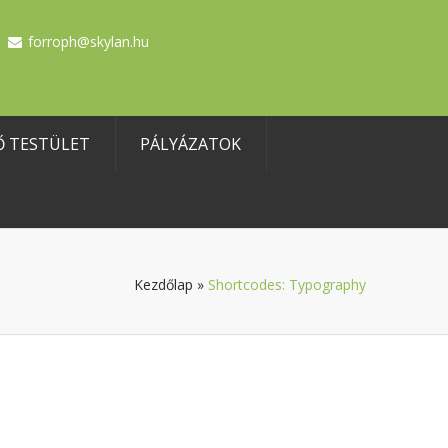
forroph@skylan.hu
Ő TESTÜLET
PÁLYÁZATOK
Kezdőlap
»
Shortcodes: Typography