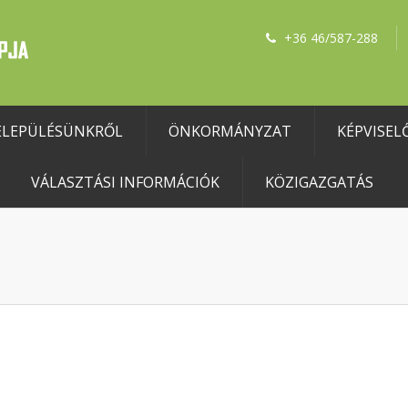
+36 46/587-288
ELEPÜLÉSÜNKRŐL
ÖNKORMÁNYZAT
KÉPVISEL
VÁLASZTÁSI INFORMÁCIÓK
KÖZIGAZGATÁS