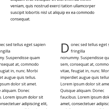
veniam, quis nostrud exerci tation ullamcorper
suscipit lobortis nisl ut aliquip ex ea commodo
consequat.
D
ec sed tellus eget sapien
onec sed tellus eget
ingilla
fringilla
my.
Suspendisse quam
nonummy.
Suspendisse q
nsequat at, commodo
sem, consequat at, comm
eugiat in, nunc. Morbi
vitae, feugiat in, nunc. Mor
t augue quis tellus.
imperdiet augue quis tellus
psum dolor sit amet.
Lorem ipsum dolor sit ame
 aliquam. Donec
Quisque aliquam. Donec
s.
Lorem ipsum dolor sit
faucibus.
Lorem ipsum dolo
nsectetuer adipiscing elit,
amet, consectetuer adipisci