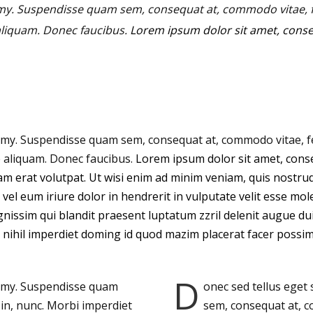
mmy.
Suspendisse quam sem, consequat at, commodo vitae, fe
aliquam. Donec faucibus.
Lorem ipsum dolor sit amet, consec
mmy.
Suspendisse quam sem, consequat at, commodo vitae, fe
e aliquam. Donec faucibus.
Lorem ipsum dolor sit amet, cons
 erat volutpat. Ut wisi enim ad minim veniam, quis nostrud e
l eum iriure dolor in hendrerit in vulputate velit esse mole
gnissim qui blandit praesent luptatum zzril delenit augue duis
nihil imperdiet doming id quod mazim placerat facer possi
D
mmy.
Suspendisse quam
onec sed tellus eget
in, nunc. Morbi imperdiet
sem, consequat at, c