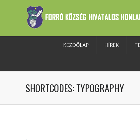
KEZDŐLAP
HÍREK
T
szköztár megnyitása
SHORTCODES: TYPOGRAPHY