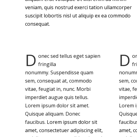
veniam, quis nostrud exerci tation ullamcorper
suscipit lobortis nisl ut aliquip ex ea commodo
consequat.
D
D
onec sed tellus eget sapien
on
fringilla
fr
nonummy.
Suspendisse quam
nonum
sem, consequat at, commodo
sem, co
vitae, feugiat in, nunc. Morbi
vitae, f
imperdiet augue quis tellus.
imperdie
Lorem ipsum dolor sit amet.
Lorem i
Quisque aliquam. Donec
Quisque
faucibus.
Lorem ipsum dolor sit
faucibu
amet, consectetuer adipiscing elit,
amet, co