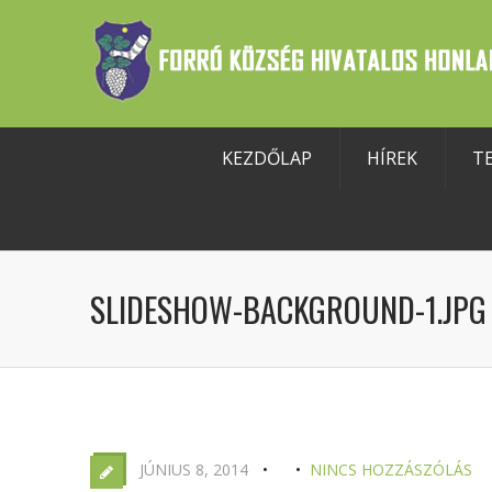
KEZDŐLAP
HÍREK
T
szköztár megnyitása
SLIDESHOW-BACKGROUND-1.JPG
JÚNIUS 8, 2014
NINCS HOZZÁSZÓLÁS