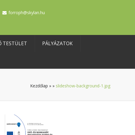
forroph@skylan.hu
Ő TESTÜLET
PÁLYÁZATOK
Kezdőlap
»
»
slideshow-background-1.jpg