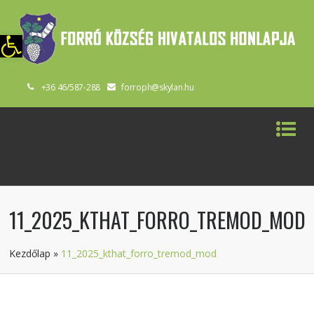
szköztár megnyitása
+36 46/587-288
forroph@skylan.hu
11_2025_KTHAT_FORRO_TREMOD_MOD
Kezdőlap
»
11_2025_kthat_forro_tremod_mod