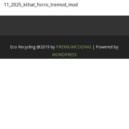
11_2025_kthat_forro_tremod_mod
Eco Recycling @2019 by
PREMIUMCODING
| Powered by:
WORDPRESS