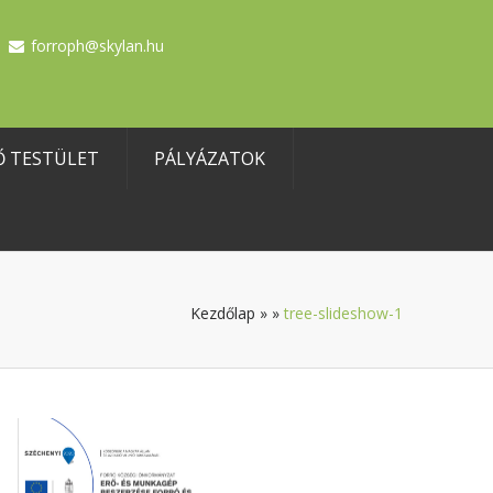
forroph@skylan.hu
Ő TESTÜLET
PÁLYÁZATOK
Kezdőlap
»
»
tree-slideshow-1