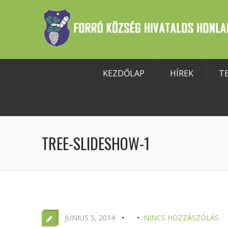
KEZDŐLAP
HÍREK
T
szköztár megnyitása
TREE-SLIDESHOW-1
JÚNIUS 5, 2014
NINCS HOZZÁSZÓLÁS