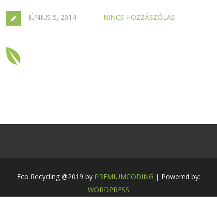
JÚNIUS 5, 2014
NINCS HOZZÁSZÓLÁS
Eco Recycling @2019 by
PREMIUMCODING
| Powered by:
WORDPRESS