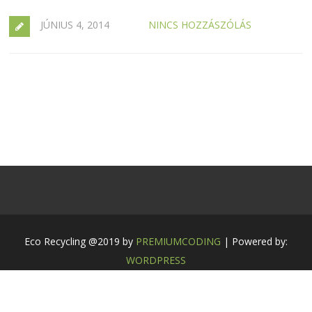
JÚNIUS 4, 2014
NINCS HOZZÁSZÓLÁS
Eco Recycling @2019 by
PREMIUMCODING
| Powered by:
WORDPRESS