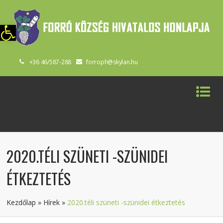
szköztár megnyitása
+36 46/587-288
forroph@skylan.hu
2020.TÉLI SZÜNETI -SZÜNIDEI
ÉTKEZTETÉS
Kezdőlap
»
Hírek
»
2020.téli szüneti -szünidei étkeztetés