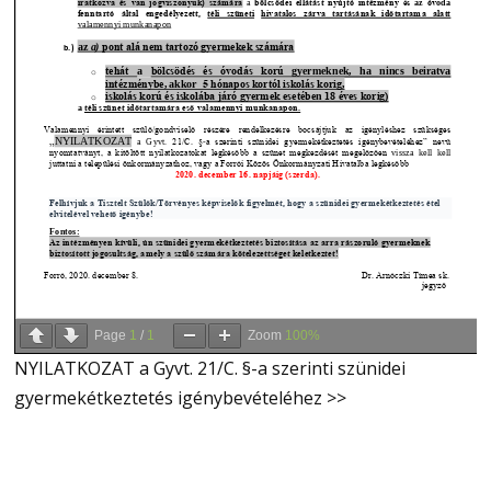
Page
1
/
1
Zoom
100%
NYILATKOZAT a Gyvt. 21/C. §-a szerinti szünidei
gyermekétkeztetés igénybevételéhez >>