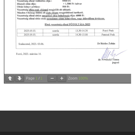
Page
1
/
1
Zoom
100%