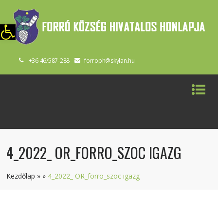
szköztár megnyitása
+36 46/587-288
forroph@skylan.hu
4_2022_ OR_FORRO_SZOC IGAZG
Kezdőlap
»
»
4_2022_ OR_forro_szoc igazg