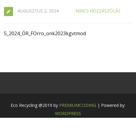
AUGUSZTUS 2, 2024
NINCS HOZZÁSZÓLÁS
5_2024_ÖR_FOrro_onk2023kgvtmod
Eco Recycling @2019 by
PREMIUMCODING
| Powered by:
WORDPRESS