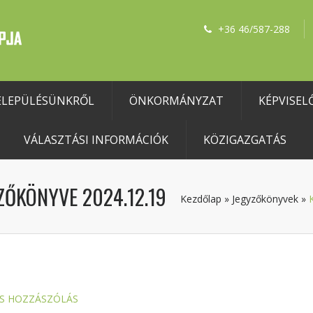
+36 46/587-288
ELEPÜLÉSÜNKRŐL
ÖNKORMÁNYZAT
KÉPVISEL
VÁLASZTÁSI INFORMÁCIÓK
KÖZIGAZGATÁS
ZŐKÖNYVE 2024.12.19
Kezdőlap
»
Jegyzőkönyvek
»
S HOZZÁSZÓLÁS