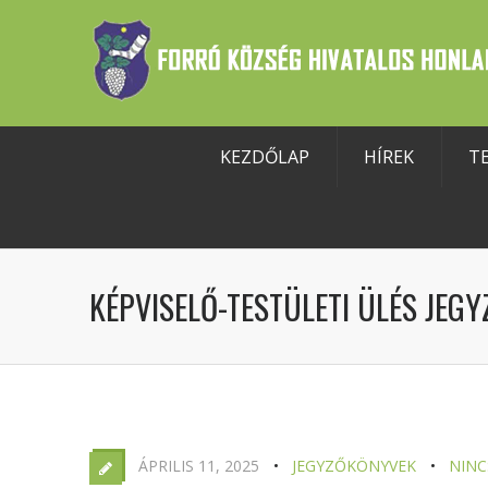
KEZDŐLAP
HÍREK
T
szköztár megnyitása
KÉPVISELŐ-TESTÜLETI ÜLÉS JEGY
ÁPRILIS 11, 2025
JEGYZŐKÖNYVEK
NINC