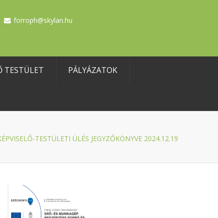
forroph@skylan.hu
Ő TESTÜLET
PÁLYÁZATOK
KÉPVISELŐ-TESTÜLETI ÜLÉS JEGYZŐKÖNYVE 2024.12.19