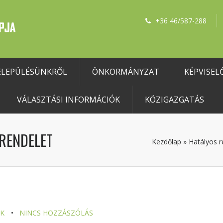
+36 46/587-288
ELEPÜLÉSÜNKRŐL
ÖNKORMÁNYZAT
KÉPVISEL
VÁLASZTÁSI INFORMÁCIÓK
KÖZIGAZGATÁS
 RENDELET
Kezdőlap
»
Hatályos r
EK
NINCS HOZZÁSZÓLÁS