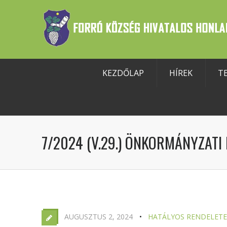
KEZDŐLAP
HÍREK
T
szköztár megnyitása
7/2024 (V.29.) ÖNKORMÁNYZATI
AUGUSZTUS 2, 2024
HATÁLYOS RENDELET