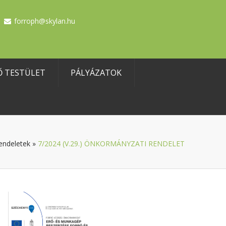
forroph@skylan.hu
Ő TESTÜLET
PÁLYÁZATOK
endeletek
»
7/2024 (V.29.) ÖNKORMÁNYZATI RENDELET