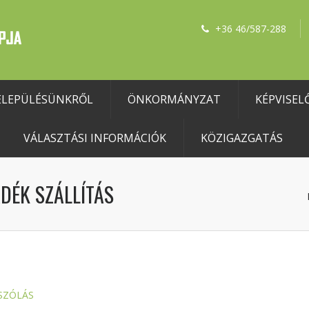
+36 46/587-288
ELEPÜLÉSÜNKRŐL
ÖNKORMÁNYZAT
KÉPVISEL
VÁLASZTÁSI INFORMÁCIÓK
KÖZIGAZGATÁS
DÉK SZÁLLÍTÁS
SZÓLÁS