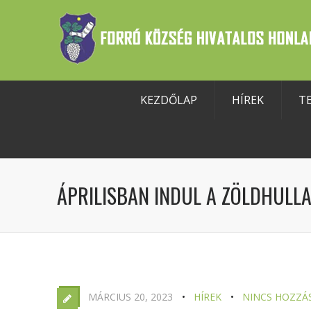
KEZDŐLAP
HÍREK
T
szköztár megnyitása
ÁPRILISBAN INDUL A ZÖLDHULLA
MÁRCIUS 20, 2023
HÍREK
NINCS HOZZÁ