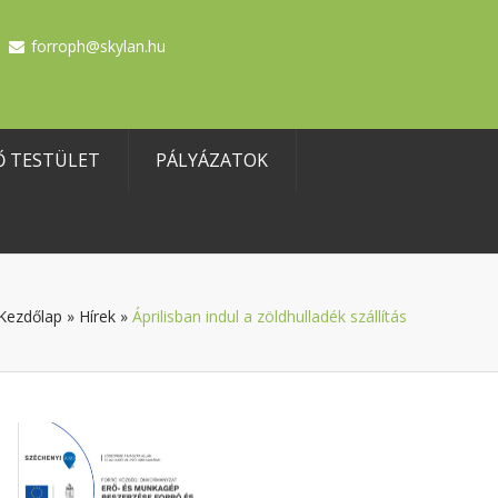
forroph@skylan.hu
Ő TESTÜLET
PÁLYÁZATOK
Kezdőlap
»
Hírek
»
Áprilisban indul a zöldhulladék szállítás