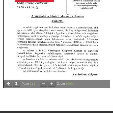
Page
1
/
1
Zoom
100%