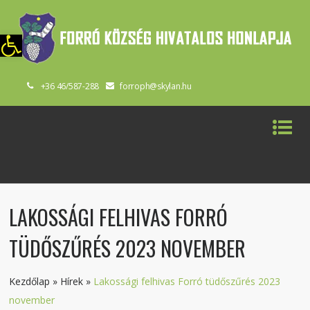
szköztár megnyitása
+36 46/587-288
forroph@skylan.hu
LAKOSSÁGI FELHIVAS FORRÓ
TÜDŐSZŰRÉS 2023 NOVEMBER
Kezdőlap
»
Hírek
»
Lakossági felhivas Forró tüdőszűrés 2023
november