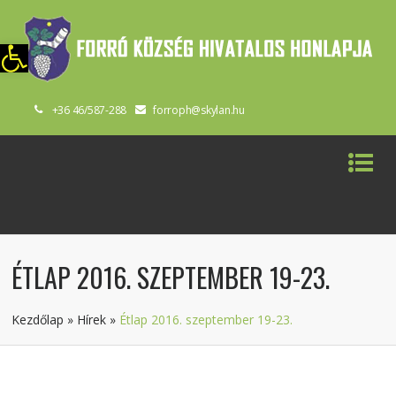
szköztár megnyitása
+36 46/587-288
forroph@skylan.hu
ÉTLAP 2016. SZEPTEMBER 19-23.
Kezdőlap
»
Hírek
»
Étlap 2016. szeptember 19-23.