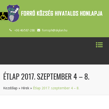
szköztár megnyitása
+36 46/587-288
forroph@skylan.hu
ÉTLAP 2017. SZEPTEMBER 4 – 8.
Kezdőlap
»
Hírek
»
Étlap 2017. szeptember 4 – 8.