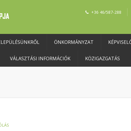
+36 46/587-288
ELEPÜLÉSÜNKRŐL
ÖNKORMÁNYZAT
KÉPVISEL
VÁLASZTÁSI INFORMÁCIÓK
KÖZIGAZGATÁS
ÓLÁS