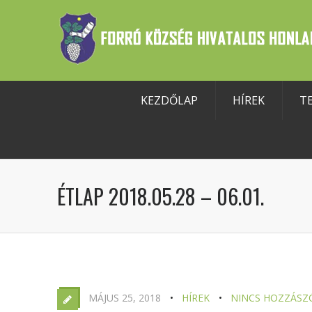
KEZDŐLAP
HÍREK
T
szköztár megnyitása
ÉTLAP 2018.05.28 – 06.01.
MÁJUS 25, 2018
HÍREK
NINCS HOZZÁSZ