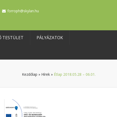
forroph@skylan.hu
Ő TESTÜLET
PÁLYÁZATOK
Kezdőlap
»
Hírek
»
Étlap 2018.05.28 – 06.01.