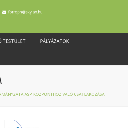
forroph@skylan.hu
Ő TESTÜLET
PÁLYÁZATOK
A
RMÁNYZATA ASP KÖZPONTHOZ VALÓ CSATLAKOZÁSA