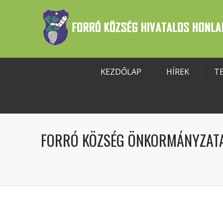
KEZDŐLAP
HÍREK
T
szköztár megnyitása
FORRÓ KÖZSÉG ÖNKORMÁNYZATA