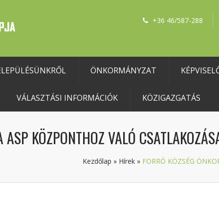
+36 46/587-288
ELEPÜLÉSÜNKRŐL
ÖNKORMÁNYZAT
KÉPVISEL
VÁLASZTÁSI INFORMÁCIÓK
KÖZIGAZGATÁS
 ASP KÖZPONTHOZ VALÓ CSATLAKOZÁS
Kezdőlap
»
Hírek
»
FORRÓ KÖZSÉG ÖNKO