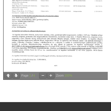
Page
1
/
4
Zoom
100%