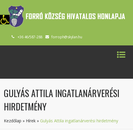
szköztár megnyitása
+36 46/587-288
forroph@skylan.hu
GULYÁS ATTILA INGATLANÁRVERÉSI
HIRDETMÉNY
Kezdőlap
»
Hírek
»
Gulyás Attila ingatlanárverési hirdetmény