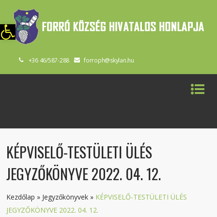
szköztár megnyitása
+36 46/587-288
forroph@skylan.hu
KÉPVISELŐ-TESTÜLETI ÜLÉS
JEGYZŐKÖNYVE 2022. 04. 12.
Kezdőlap
»
Jegyzőkönyvek
»
KÉPVISELŐ-TESTÜLETI ÜLÉS
JEGYZŐKÖNYVE 2022. 04. 12.