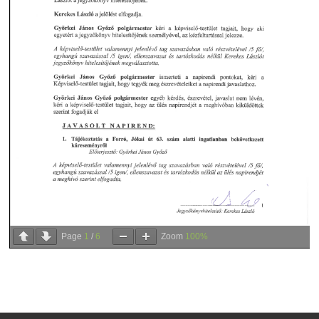
Page
1
/
6
Zoom
100%