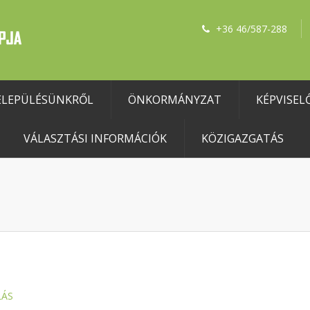
+36 46/587-288
ELEPÜLÉSÜNKRŐL
ÖNKORMÁNYZAT
KÉPVISEL
VÁLASZTÁSI INFORMÁCIÓK
KÖZIGAZGATÁS
LÁS