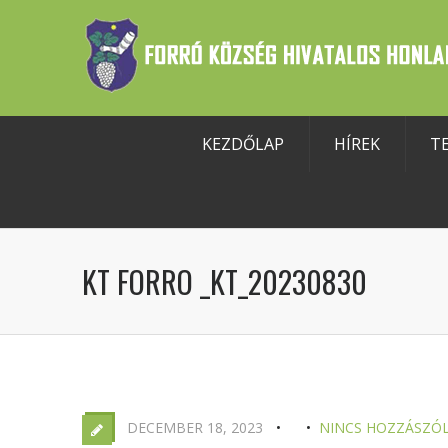
KEZDŐLAP
HÍREK
T
szköztár megnyitása
KT FORRO _KT_20230830
DECEMBER 18, 2023
NINCS HOZZÁSZÓ