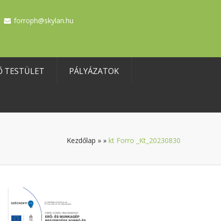
forroph@skylan.hu
Ő TESTÜLET
PÁLYÁZATOK
Kezdőlap
»
»
kt Forro _Kt_20230830