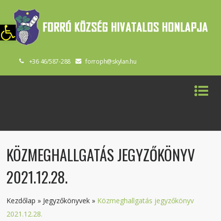
szköztár megnyitása
+36 46/587-288
forroph@skylan.hu
KÖZMEGHALLGATÁS JEGYZŐKÖNYV
2021.12.28.
Kezdőlap
»
Jegyzőkönyvek
»
Közmeghallgatás jegyzőkönyv
2021.12.28.