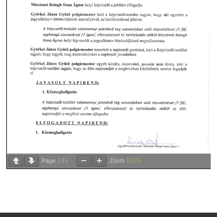
Page
1
/
6
Zoom
100%