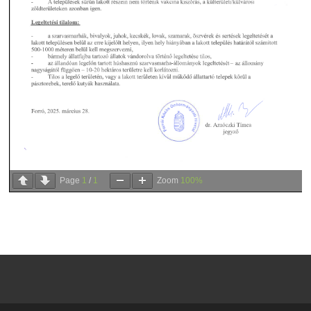
Page
1
/
1
Zoom
100%