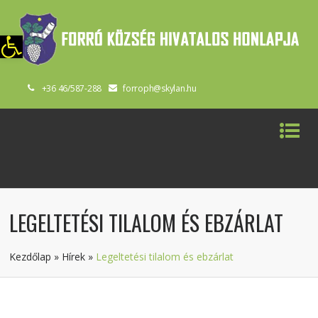
szköztár megnyitása
+36 46/587-288
forroph@skylan.hu
LEGELTETÉSI TILALOM ÉS EBZÁRLAT
Kezdőlap
»
Hírek
»
Legeltetési tilalom és ebzárlat