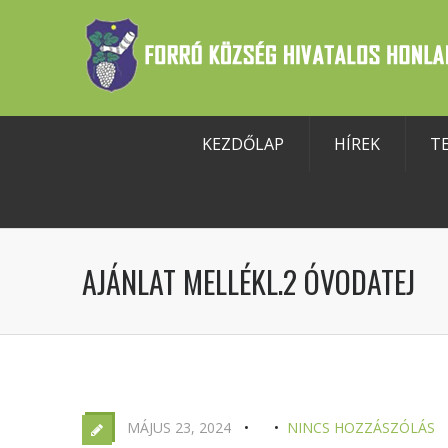
KEZDŐLAP
HÍREK
T
szköztár megnyitása
AJÁNLAT MELLÉKL.2 ÓVODATEJ
MÁJUS 23, 2024
NINCS HOZZÁSZÓLÁS