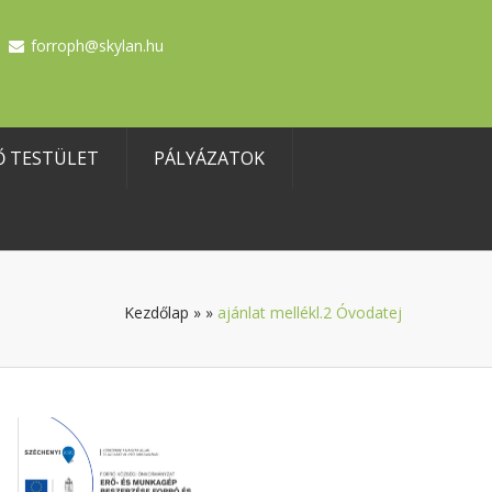
forroph@skylan.hu
Ő TESTÜLET
PÁLYÁZATOK
Kezdőlap
»
»
ajánlat mellékl.2 Óvodatej