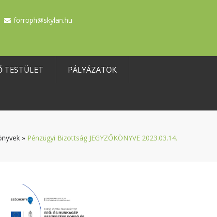
forroph@skylan.hu
Ő TESTÜLET
PÁLYÁZATOK
önyvek
»
Pénzügyi Bizottság JEGYZŐKÖNYVE 2023.03.14.