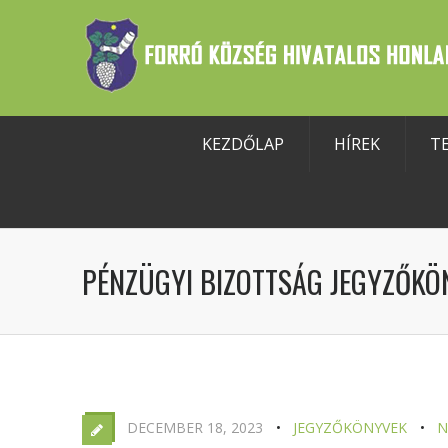
KEZDŐLAP
HÍREK
T
szköztár megnyitása
PÉNZÜGYI BIZOTTSÁG JEGYZŐKÖN
DECEMBER 18, 2023
JEGYZŐKÖNYVEK
N