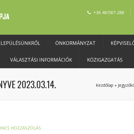
+36 46/587-288
ELEPÜLÉSÜNKRŐL
ÖNKORMÁNYZAT
KÉPVISEL
VÁLASZTÁSI INFORMÁCIÓK
KÖZIGAZGATÁS
YVE 2023.03.14.
Kezdőlap
»
Jegyzők
INCS HOZZÁSZÓLÁS