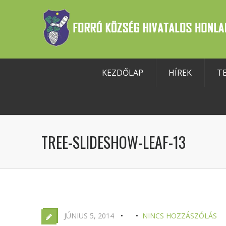
KEZDŐLAP
HÍREK
T
szköztár megnyitása
TREE-SLIDESHOW-LEAF-13
JÚNIUS 5, 2014
NINCS HOZZÁSZÓLÁS