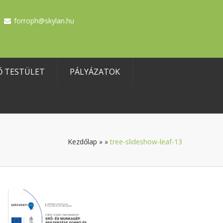
forroph@skylan.hu
Ő TESTÜLET
PÁLYÁZATOK
Kezdőlap
»
»
tree-slideshow-leaf-13