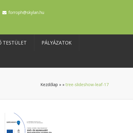
forroph@skylan.hu
Ő TESTÜLET
PÁLYÁZATOK
Kezdőlap
»
»
tree-slideshow-leaf-17