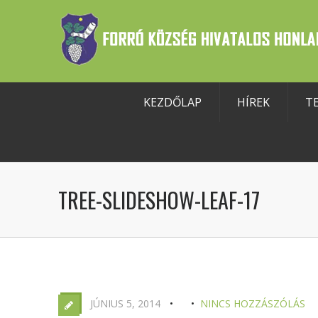
KEZDŐLAP
HÍREK
T
szköztár megnyitása
TREE-SLIDESHOW-LEAF-17
JÚNIUS 5, 2014
NINCS HOZZÁSZÓLÁS