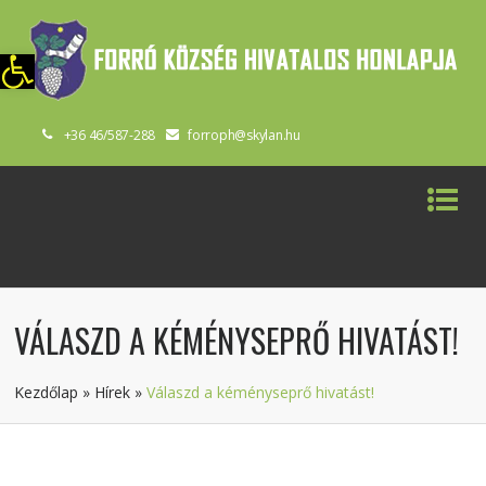
szköztár megnyitása
+36 46/587-288
forroph@skylan.hu
VÁLASZD A KÉMÉNYSEPRŐ HIVATÁST!
Kezdőlap
»
Hírek
»
Válaszd a kéményseprő hivatást!