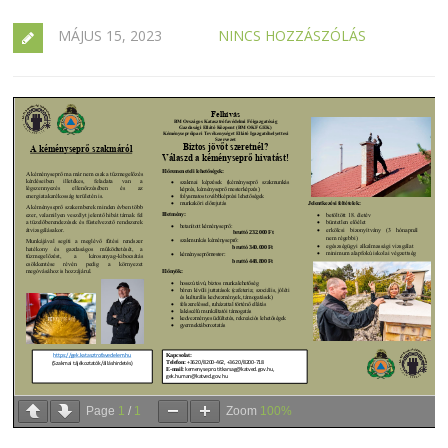
MÁJUS 15, 2023
NINCS HOZZÁSZÓLÁS
Page
1
/
1
Zoom
100%