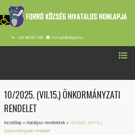
szköztár megnyitása
+36 46/587-288
forroph@skylan.hu
10/2025. (VII.15.) ÖNKORMÁNYZATI
RENDELET
Kezdőlap
»
Hatályos rendeletek
»
10/2025. (VII.15.)
önkormányzati rendelet