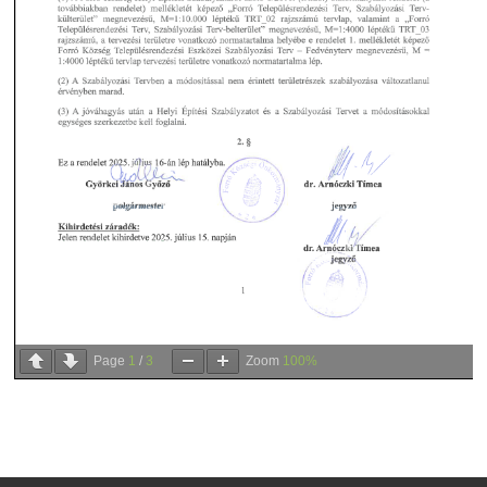
Page
1
/
3
Zoom
100%