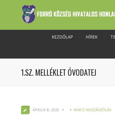
KEZDŐLAP
HÍREK
T
szköztár megnyitása
1.SZ. MELLÉKLET ÓVODATEJ
ÁPRILIS 8, 2025
NINCS HOZZÁSZÓLÁS