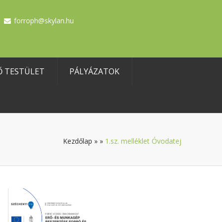
forroph@skylan.hu
Ő TESTÜLET
PÁLYÁZATOK
Kezdőlap
»
»
1.sz. melléklet Óvodatej