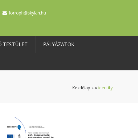
forroph@skylan.hu
Ő TESTÜLET
PÁLYÁZATOK
Kezdőlap
»
»
identity