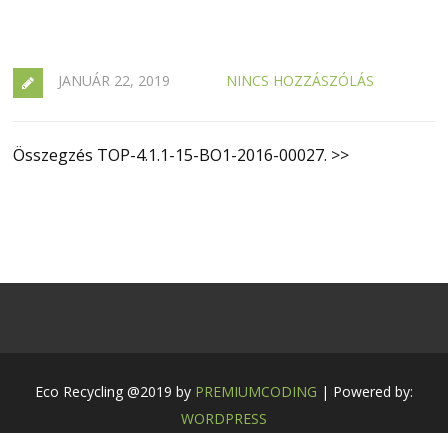
JANUÁR 22, 2019
NINCS HOZZÁSZÓLÁS
Összegzés TOP-4.1.1-15-BO1-2016-00027. >>
Eco Recycling @2019 by
PREMIUMCODING
| Powered by:
WORDPRESS