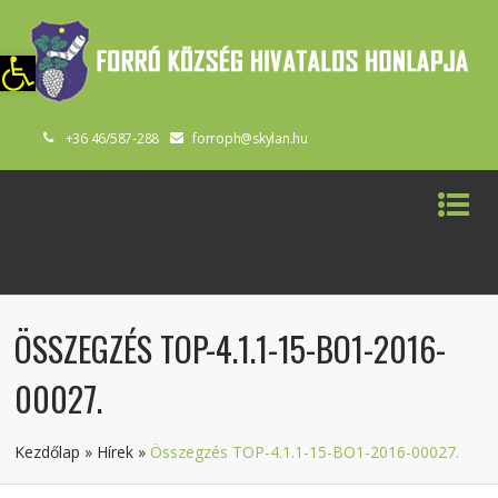
szköztár megnyitása
+36 46/587-288
forroph@skylan.hu
ÖSSZEGZÉS TOP-4.1.1-15-BO1-2016-
00027.
Kezdőlap
»
Hírek
»
Összegzés TOP-4.1.1-15-BO1-2016-00027.