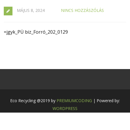
MÁJUS 8, 2024
NINCS HOZZÁSZÓLÁS
=jgyk_PÜ biz_Forró_202_0129
Eco Recycling @2019 by
PREMIUMCODING
| Powered by:
WORDPRESS