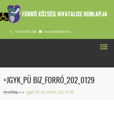
szköztár megnyitása
+36 46/587-288
forroph@skylan.hu
=JGYK_PÜ BIZ_FORRÓ_202_0129
Kezdőlap
»
»
=jgyk_PÜ biz_Forró_202_0129