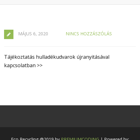
MÁJUS 6, 2020
NINCS HOZZÁSZÓLÁS
Tájékoztatás hulladékudvarok újranyitásával
kapcsolatban >>
Eco Recycling @2019 by
PREMIUMCODING
| Powered by: