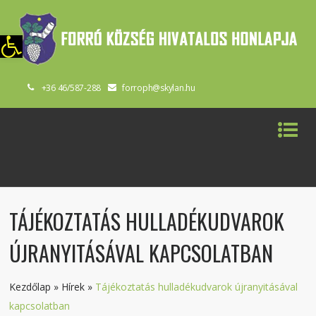
szköztár megnyitása
+36 46/587-288
forroph@skylan.hu
TÁJÉKOZTATÁS HULLADÉKUDVAROK
ÚJRANYITÁSÁVAL KAPCSOLATBAN
Kezdőlap
»
Hírek
»
Tájékoztatás hulladékudvarok újranyitásával
kapcsolatban